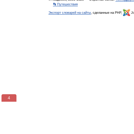
👣 Путешествия
Экспорт словарей на сайты
, сделанные на PHP,
Jo
3