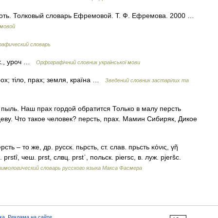
лоть. Толковый словарь Ефремовой. Т. Ф. Ефремова. 2000 …
емовой
рафический словарь
х., уроч …
Орфографічний словник української мови
ох; тіло, прах; земля, країна …
Зведений словник застарілих та
, пыль. Наш прах гордой обратится Только в малу персть
еву. Что такое человек? персть, прах. Мамин Сибиряк, Дикое
рсть – то же, др. русск. пьрсть, ст. слав. прьсть κόνις, γῆ
 prstȋ, чеш. prst, слвц. рrst᾽, польск. piersc, в. луж. pjeršc.
имологический словарь русского языка Макса Фасмера
ка
,
Реклама на сайте