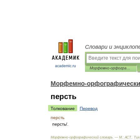
Словари и энциклоп
academic.ru
Морфемно-орфографический словарь
Морфемно-орфографически
персть
Толкование
Перевод
персть
персть
/.
Морфемно
-
орфографический
словарь
. —
М
.
:
АСТ
.
.
Тих