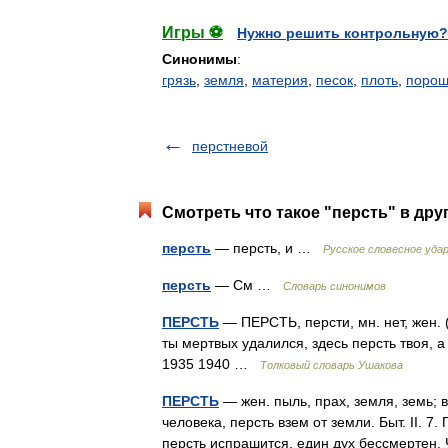
Игры ⚽
Нужно решить контрольную?
Синонимы
:
грязь
,
земля
,
материя
,
песок
,
плоть
,
порош
перстневой
Смотреть что такое "персть" в дру
персть
— персть, и …
Русское словесное уда
персть
— См …
Словарь синонимов
ПЕРСТЬ
— ПЕРСТЬ, персти, мн. нет, жен. (
ты мертвых удалился, здесь персть твоя, а
1935 1940 …
Толковый словарь Ушакова
ПЕРСТЬ
— жен. пыль, прах, земля, земь; 
человека, персть взем от земли. Быт. II. 7
персть испрашится, един дух бессмерте