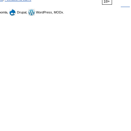
18+
omla,
Drupal,
WordPress, MODx.