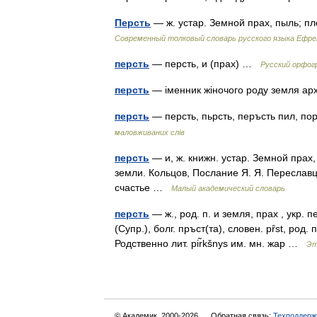
Персть
— ж. устар. Земной прах, пыль; п
Современный толковый словарь русского языка Ефр
персть
— персть, и (прах) …
Русский орфог
персть
— іменник жіночого роду земля ар
персть
— персть, пьрсть, перъсть пил, пор
маловживаних слів
персть
— и, ж. книжн. устар. Земной прах
земли. Кольцов, Послание Я. Я. Переславц
счастье …
Малый академический словарь
персть
— ж., род. п. и земля, прах , укр. пе
(Супр.), болг. пръст(та), словен. pȓst, род. п.
Родственно лит. pir̃kšnys им. мн. жар …
Эт
© Академик, 2000-2026
Обратная связь:
Техподдерж