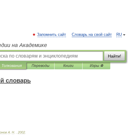
Запомнить сайт
Словарь на свой сайт
RU
едии на Академике
Найти!
Толкования
Переводы
Книги
Игры ⚽
й словарь
онов
А
.
Н
.
.
2002
.