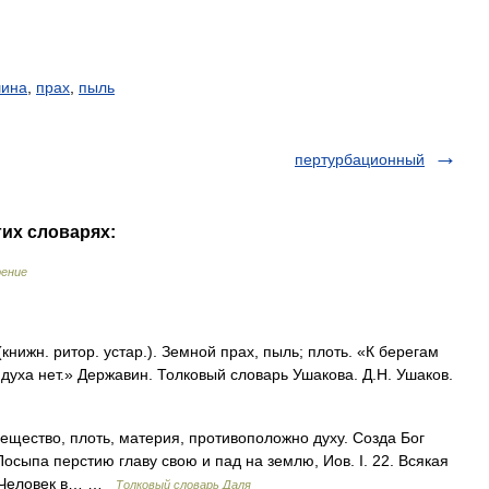
ина
,
прах
,
пыль
пертурбационный
гих словарях:
рение
книжн. ритор. устар.). Земной прах, пыль; плоть. «К берегам
 духа нет.» Державин. Толковый словарь Ушакова. Д.Н. Ушаков.
вещество, плоть, материя, противоположно духу. Созда Бог
. Посыпа перстию главу свою и пад на землю, Иов. I. 22. Всякая
н. Человек в… …
Толковый словарь Даля